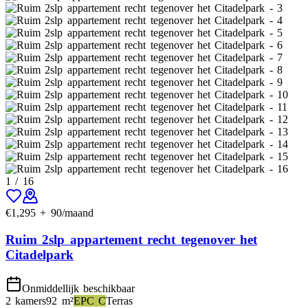
1
/
16
€
1,295
+
90
/maand
Ruim 2slp appartement recht tegenover het
Citadelpark
Onmiddellijk beschikbaar
2 kamers
92
m²
EPC
C
Terras