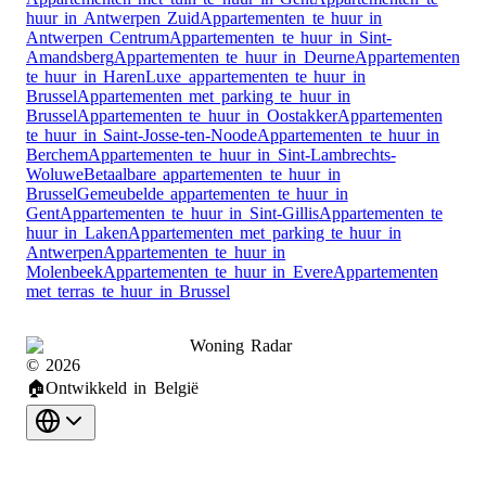
huur in Antwerpen Zuid
Appartementen te huur in
Antwerpen Centrum
Appartementen te huur in Sint-
Amandsberg
Appartementen te huur in Deurne
Appartementen
te huur in Haren
Luxe appartementen te huur in
Brussel
Appartementen met parking te huur in
Brussel
Appartementen te huur in Oostakker
Appartementen
te huur in Saint-Josse-ten-Noode
Appartementen te huur in
Berchem
Appartementen te huur in Sint-Lambrechts-
Woluwe
Betaalbare appartementen te huur in
Brussel
Gemeubelde appartementen te huur in
Gent
Appartementen te huur in Sint-Gillis
Appartementen te
huur in Laken
Appartementen met parking te huur in
Antwerpen
Appartementen te huur in
Molenbeek
Appartementen te huur in Evere
Appartementen
met terras te huur in Brussel
Woning Radar
©
2026
🏠
Ontwikkeld in België