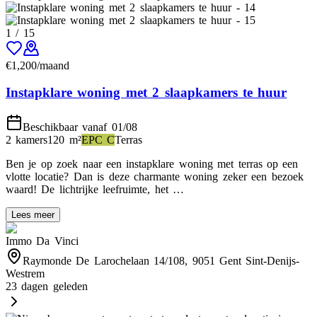
1
/
15
€
1,200
/maand
Instapklare woning met 2 slaapkamers te huur
Beschikbaar vanaf 01/08
2 kamers
120
m²
EPC
C
Terras
Ben je op zoek naar een instapklare woning met terras op een
vlotte locatie? Dan is deze charmante woning zeker een bezoek
waard! De lichtrijke leefruimte, het …
Lees meer
Immo Da Vinci
Raymonde De Larochelaan 14/108, 9051 Gent Sint-Denijs-
Westrem
23 dagen geleden