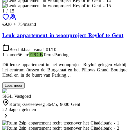
1
/
15
€
920
+
75
/maand
Leuk appartement in woonproject Reylof te Gent
Beschikbaar vanaf 01/10
1 kamer
56
m²
EPC
B
Terras
Parking
Dit leuke appartement in het woonproject Reylof gelegen vlakbij
het centrum (tussen de Burgstraat en het Pillows Grand Boutique
Hotel en in de buurt van Parking…
Lees meer
SIGL Vastgoed
Kortrijksesteenweg 364/5, 9000 Gent
22 dagen geleden