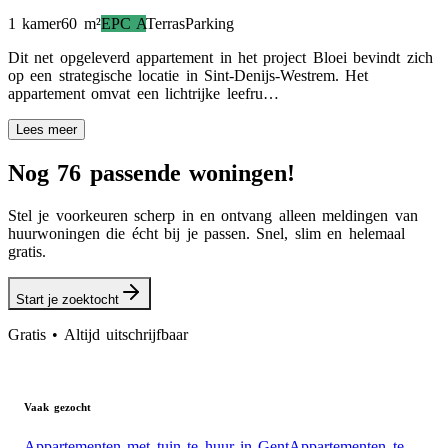
1 kamer
60
m²
EPC
A
Terras
Parking
Dit net opgeleverd appartement in het project Bloei bevindt zich
op een strategische locatie in Sint-Denijs-Westrem. Het
appartement omvat een lichtrijke leefru…
Lees meer
Nog 76 passende woningen!
Stel je voorkeuren scherp in en ontvang alleen meldingen van
huurwoningen die écht bij je passen. Snel, slim en helemaal
gratis.
Start je zoektocht
Gratis • Altijd uitschrijfbaar
Vaak gezocht
Appartementen met tuin te huur in Gent
Appartementen te