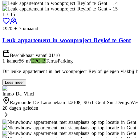
1
/
15
€
920
+
75
/maand
Leuk appartement in woonproject Reylof te Gent
Beschikbaar vanaf 01/10
1 kamer
56
m²
EPC
B
Terras
Parking
Dit leuke appartement in het woonproject Reylof gelegen vlakbij
Lees meer
Immo Da Vinci
Raymonde De Larochelaan 14/108, 9051 Gent Sint-Denijs-We
20 dagen geleden