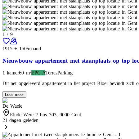
1
/
9
€
915
+
150
/maand
Nieuwbouw appartement met staanplaats op top loc
1 kamer
60
m²
EPC
A
Terras
Parking
Dit net opgeleverd appartement in het project Bloei bevindt zich o
Lees meer
De Waele
Einde Were 7 bus 303, 9000 Gent
21 dagen geleden