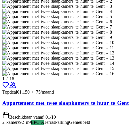
1
/
16
Topdeal
€
1,150
+
75
/maand
Appartement met twee slaapkamers te huur te Gent
Beschikbaar vanaf 01/10
2 kamers
92
m²
EPC
A
Terras
Parking
Gemeubeld