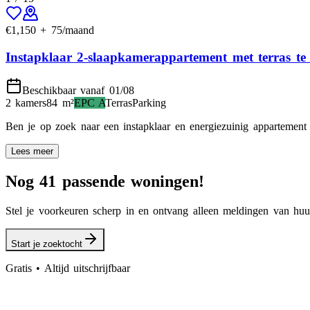
€
1,150
+
75
/maand
Instapklaar 2-slaapkamerappartement met terras te
Beschikbaar vanaf 01/08
2 kamers
84
m²
EPC
A
Terras
Parking
Ben je op zoek naar een instapklaar en energiezuinig appartement 
Lees meer
Nog 41 passende woningen!
Stel je voorkeuren scherp in en ontvang alleen meldingen van huur
Start je zoektocht
Gratis • Altijd uitschrijfbaar