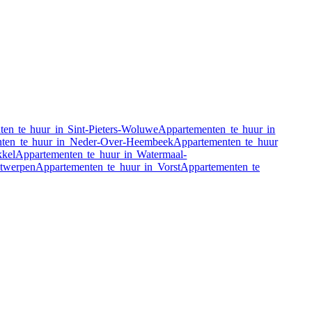
en te huur in Sint-Pieters-Woluwe
Appartementen te huur in
ten te huur in Neder-Over-Heembeek
Appartementen te huur
kkel
Appartementen te huur in Watermaal-
ntwerpen
Appartementen te huur in Vorst
Appartementen te