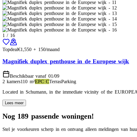
1
/
16
Topdeal
€
1,550
+
150
/maand
Magnifiek duplex penthouse in de Europese wijk
Beschikbaar vanaf 01/09
2 kamers
110
m²
EPC
C
Terras
Parking
Located in Schumann, in the immediate vicinity of the EUROPEAN D
Lees meer
Nog 189 passende woningen!
Stel je voorkeuren scherp in en ontvang alleen meldingen van huur