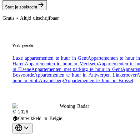
Start je zoektocht
Gratis • Altijd uitschrijfbaar
Vaak gezocht
Luxe appartementen te huur in Gent
Appartementen te huur i
Haren
Appartementen te huur in Merksem
Appartementen te h
in Elsene
Appartementen met parking te huur in Gent
Appartem
Bosvoorde
Appartementen te huur in Antwerpen Linkeroever
A
huur in Sint-Amandsberg
Appartementen te huur in Brussel
Woning Radar
©
2026
🏠
Ontwikkeld in België