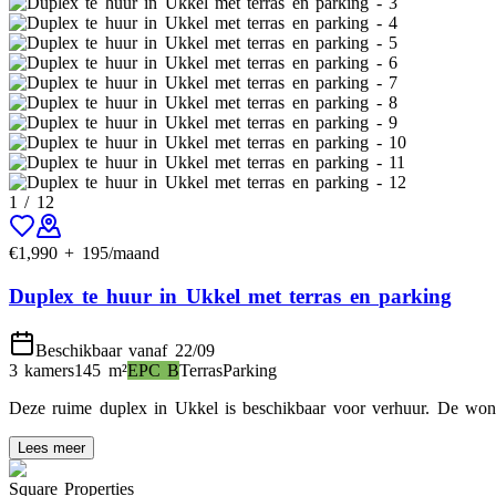
1
/
12
€
1,990
+
195
/maand
Duplex te huur in Ukkel met terras en parking
Beschikbaar vanaf 22/09
3 kamers
145
m²
EPC
B
Terras
Parking
Deze ruime duplex in Ukkel is beschikbaar voor verhuur. De woni
Lees meer
Square Properties