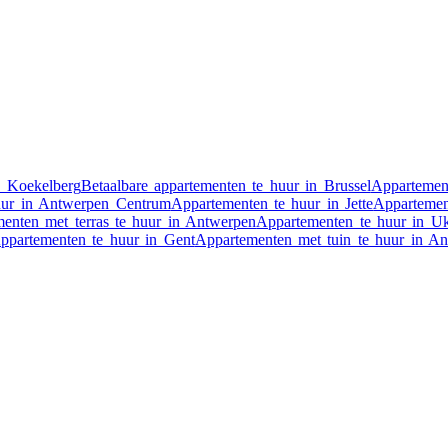
n Koekelberg
Betaalbare appartementen te huur in Brussel
Appartement
uur in Antwerpen Centrum
Appartementen te huur in Jette
Appartemen
enten met terras te huur in Antwerpen
Appartementen te huur in U
ppartementen te huur in Gent
Appartementen met tuin te huur in A