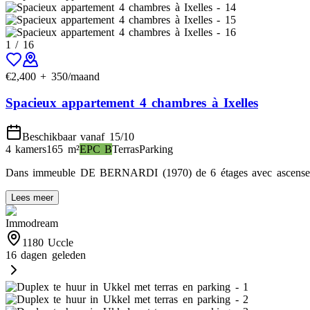
1
/
16
€
2,400
+
350
/maand
Spacieux appartement 4 chambres à Ixelles
Beschikbaar vanaf 15/10
4 kamers
165
m²
EPC
B
Terras
Parking
Dans immeuble DE BERNARDI (1970) de 6 étages avec ascenseur e
Lees meer
Immodream
1180 Uccle
16 dagen geleden