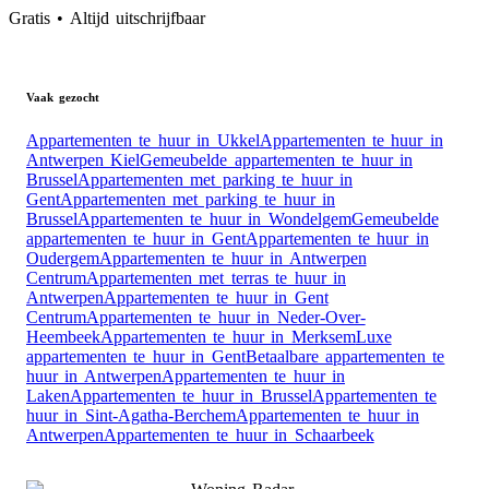
Gratis • Altijd uitschrijfbaar
Vaak gezocht
Appartementen te huur in Ukkel
Appartementen te huur in
Antwerpen Kiel
Gemeubelde appartementen te huur in
Brussel
Appartementen met parking te huur in
Gent
Appartementen met parking te huur in
Brussel
Appartementen te huur in Wondelgem
Gemeubelde
appartementen te huur in Gent
Appartementen te huur in
Oudergem
Appartementen te huur in Antwerpen
Centrum
Appartementen met terras te huur in
Antwerpen
Appartementen te huur in Gent
Centrum
Appartementen te huur in Neder-Over-
Heembeek
Appartementen te huur in Merksem
Luxe
appartementen te huur in Gent
Betaalbare appartementen te
huur in Antwerpen
Appartementen te huur in
Laken
Appartementen te huur in Brussel
Appartementen te
huur in Sint-Agatha-Berchem
Appartementen te huur in
Antwerpen
Appartementen te huur in Schaarbeek