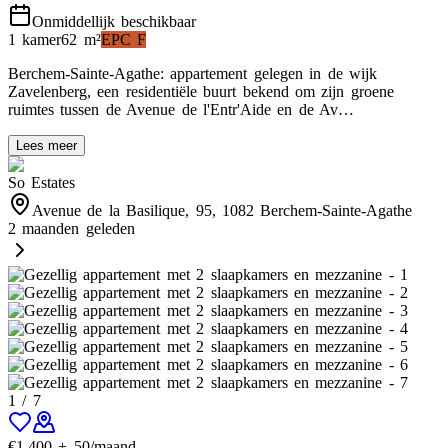
Onmiddellijk beschikbaar
1 kamer
62
m²
EPC
F
Berchem-Sainte-Agathe: appartement gelegen in de wijk
Zavelenberg, een residentiële buurt bekend om zijn groene
ruimtes tussen de Avenue de l'Entr'Aide en de Av…
Lees meer
So Estates
Avenue de la Basilique, 95, 1082 Berchem-Sainte-Agathe
2 maanden geleden
1
/
7
€
1,400
+
50
/maand