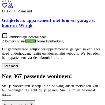
1
/
15
€
1,175
+
75
/maand
Gelijkvloers appartement met tuin en garage te
huur in Wilrijk
Onmiddellijk beschikbaar
2 kamers
89
m²
EPC
B
Terras
Tuin
Parking
Dit gerenoveerde gelijkvloersappartement is gelegen in een zeer
goed onderhouden, rustig en kleinschalig gebouw. We betreden
het appartement via de inkomhal die…
Lees meer
Nog 367 passende woningen!
Stel je voorkeuren scherp in en ontvang alleen meldingen van
huurwoningen die écht bij je passen. Snel, slim en helemaal
gratis.