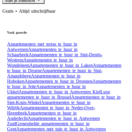
Start je zoektocht
Gratis • Altijd uitschrijfbaar
Vaak gezocht
Appartementen met terras te huur in
Antwerpen
Appartementen te huur in
Schaarbeek
Appartementen te huur in Sint-Denijs-
Westrem
Appartementen te huur in
Wondelgem
Appartementen te huur in Laken
Appartementen
te huur in Deurne
Appartementen te huur in Sint-
Amandsberg
Appartementen te huur in
Hoboken
Appartementen te huur in Drongen
Appartementen
te huur in Jette
Appartementen te huur in
Ukkel
Appartementen te huur in Antwerpen Kiel
Luxe
appartementen te huur in Brussel
Appartementen te huur in
Sint-Kruis-Winkel
Appartementen te huur in
Wilrijk
Appartementen te huur in Neder-Over-
Heembeek
Appartementen te huur in
Anderlecht
Appartementen te huur in Antwerpen
Zuid
Gemeubelde appartementen te huur in
Gent
Appartementen met tuin te huur in Antwerpen