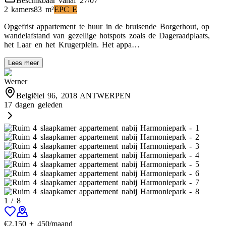
Beschikbaar vanaf 27/07
2 kamers
83
m²
EPC
E
Opgefrist appartement te huur in de bruisende Borgerhout, op
wandelafstand van gezellige hotspots zoals de Dageraadplaats,
het Laar en het Krugerplein. Het appa…
Lees meer
Werner
Belgiëlei 96, 2018 ANTWERPEN
17 dagen geleden
1
/
8
€
2,150
+
450
/maand