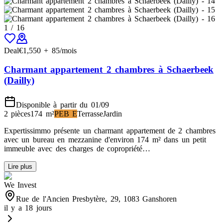
1
/
16
Deal
€
1,550
+
85
/mois
Charmant appartement 2 chambres à Schaerbeek
(Dailly)
Disponible à partir du 01/09
2 pièces
174
m²
PEB
E
Terrasse
Jardin
Expertissimmo présente un charmant appartement de 2 chambres
avec un bureau en mezzanine d'environ 174 m² dans un petit
immeuble avec des charges de copropriété…
Lire plus
We Invest
Rue de l'Ancien Presbytère, 29, 1083 Ganshoren
il y a 18 jours