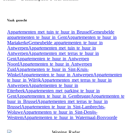
Vaak gezocht
Appartementen met tuin te huur in Brussel
Gemeubelde
appartementen te huur in Gent
Appartementen te huur in
Mariakerke
Gemeubelde appartementen te huur in
Antwerpen
Appartementen met tuin te huur in
Antwerpen
Appartementen met terras te huur in
Gent
Appartementen te huur in Antwerpen
Noord
Appartementen te huur in Antwerpen
Zuid
Appartementen te huur in Sint-Kruis-
Winkel
Appartementen te huur in Antwerpen
Appartementen
te huur in Wilrijk
Appartementen met terras te huur in
Antwerpen
Appartementen te huur in
Etterbeek
Appartementen met parking te huur in
Gent
Appartementen te huur in Gentbrugge
Appartementen te
huur in Brussel
Appartementen met terras te huur in
Brussel
Appartementen te huur in Sint-Lambrechts-
Woluwe
Appartementen te huur in Sint-Denijs-
Westrem
Appartementen te huur in Watermaal-Bosvoorde
Woning Radar