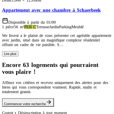
Deal
€
1,000
+
125
/mois
Appartement avec une chambre à Schaerbeek
Disponible à partir du 01/09
1 pièce
56
m²
PEB
C
Terrasse
Jardin
Parking
Meublé
We Invest a le plaisir de vous présenter cet agréable appartement
avec jardin, situé dans un magnifique complexe résidentiel
offrant un cadre de vie paisible. S…
Lire plus
Encore 63 logements qui pourraient
vous plaire !
Affinez vos critères et recevez uniquement des alertes pour des
biens qui vous correspondent vraiment. Rapide, malin et
totalement gratuit.
Commencer votre recherche
Gratuit • Désinscription à tout moment