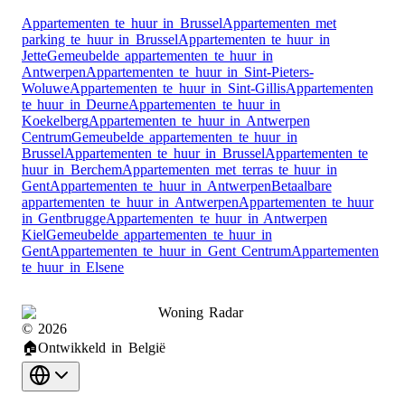
Appartementen te huur in Brussel
Appartementen met
parking te huur in Brussel
Appartementen te huur in
Jette
Gemeubelde appartementen te huur in
Antwerpen
Appartementen te huur in Sint-Pieters-
Woluwe
Appartementen te huur in Sint-Gillis
Appartementen
te huur in Deurne
Appartementen te huur in
Koekelberg
Appartementen te huur in Antwerpen
Centrum
Gemeubelde appartementen te huur in
Brussel
Appartementen te huur in Brussel
Appartementen te
huur in Berchem
Appartementen met terras te huur in
Gent
Appartementen te huur in Antwerpen
Betaalbare
appartementen te huur in Antwerpen
Appartementen te huur
in Gentbrugge
Appartementen te huur in Antwerpen
Kiel
Gemeubelde appartementen te huur in
Gent
Appartementen te huur in Gent Centrum
Appartementen
te huur in Elsene
Woning Radar
©
2026
🏠
Ontwikkeld in België