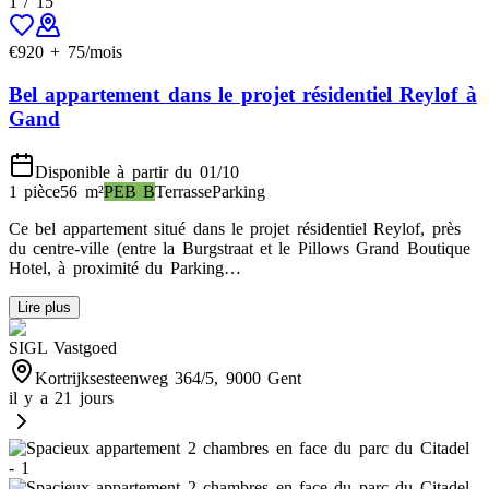
1
/
15
€
920
+
75
/mois
Bel appartement dans le projet résidentiel Reylof à
Gand
Disponible à partir du 01/10
1 pièce
56
m²
PEB
B
Terrasse
Parking
Ce bel appartement situé dans le projet résidentiel Reylof, près
du centre-ville (entre la Burgstraat et le Pillows Grand Boutique
Hotel, à proximité du Parking…
Lire plus
SIGL Vastgoed
Kortrijksesteenweg 364/5, 9000 Gent
il y a 21 jours